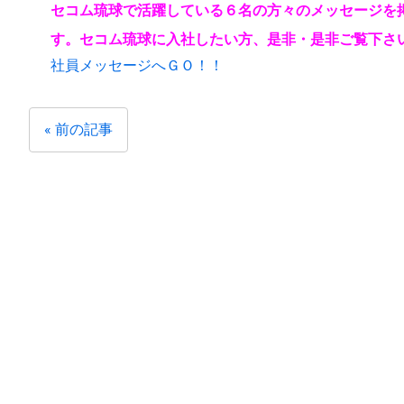
セコム琉球で活躍している６名の方々のメッセージを
す。セコム琉球に
入社したい方、是非・是非ご覧下さ
社員メッセージへＧＯ！！
« 前の記事