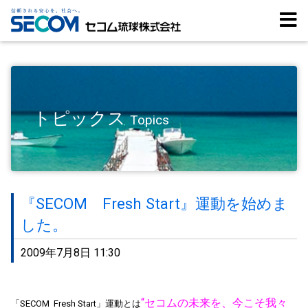
トピックス
Topics
『SECOM Fresh Start』運動を始めま
した。
2009年7月8日 11:30
“
セコムの未来を、今こそ我々
「SECOM Fresh Start」運動とは